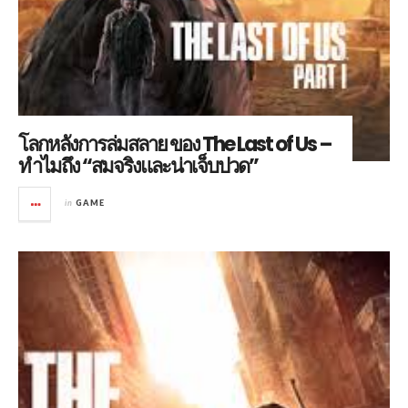
โลกหลังการล่มสลาย ของ The Last of Us –
ทำไมถึง “สมจริงและน่าเจ็บปวด”
in
GAME