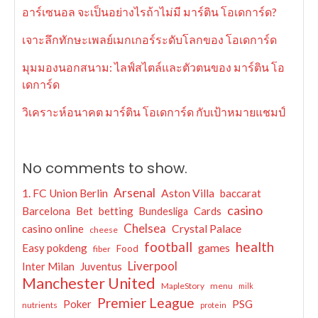
อาร์เซนอล จะเป็นอย่างไรถ้าไม่มี มาร์ติน โอเดการ์ด?
เจาะลึกทักษะเพลย์เมกเกอร์ระดับโลกของ โอเดการ์ด
มุมมองนอกสนาม: ไลฟ์สไตล์และตัวตนของ มาร์ติน โอ
เดการ์ด
วิเคราะห์อนาคต มาร์ติน โอเดการ์ด กับเป้าหมายแชมป์
No comments to show.
Arsenal
1. FC Union Berlin
Aston Villa
baccarat
casino
Barcelona
Bet
betting
Cards
Bundesliga
Chelsea
casino online
Crystal Palace
cheese
health
football
games
Easy pokdeng
Food
fiber
Liverpool
Inter Milan
Juventus
Manchester United
MapleStory
menu
milk
Premier League
Poker
PSG
nutrients
protein