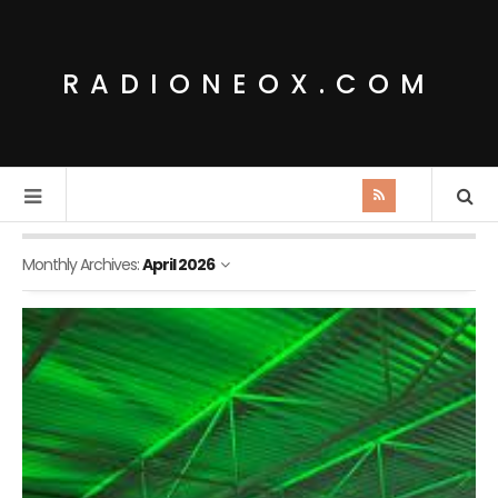
RADIONEOX.COM
Monthly Archives:
April 2026