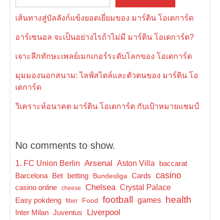
เส้นทางสู่บัลลังก์แข้งยอดเยี่ยมของ มาร์ติน โอเดการ์ด
อาร์เซนอล จะเป็นอย่างไรถ้าไม่มี มาร์ติน โอเดการ์ด?
เจาะลึกทักษะเพลย์เมกเกอร์ระดับโลกของ โอเดการ์ด
มุมมองนอกสนาม: ไลฟ์สไตล์และตัวตนของ มาร์ติน โอ
เดการ์ด
วิเคราะห์อนาคต มาร์ติน โอเดการ์ด กับเป้าหมายแชมป์
No comments to show.
Arsenal
1. FC Union Berlin
Aston Villa
baccarat
casino
Barcelona
Bet
betting
Cards
Bundesliga
Chelsea
casino online
Crystal Palace
cheese
football
health
games
Easy pokdeng
Food
fiber
Liverpool
Inter Milan
Juventus