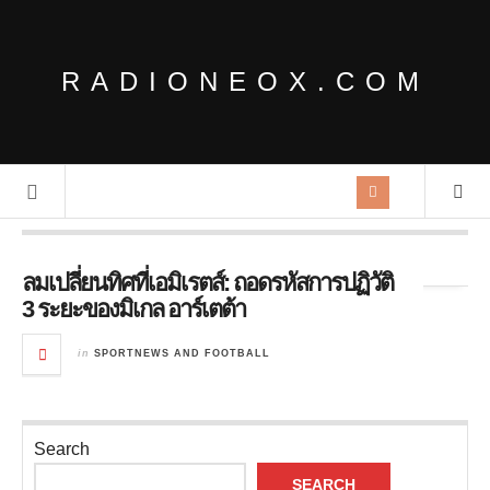
RADIONEOX.COM
Tag Archives:
นิโคลัสโจเวอร์
ลมเปลี่ยนทิศที่เอมิเรตส์: ถอดรหัสการปฏิวัติ
3 ระยะของมิเกล อาร์เตต้า
in
SPORTNEWS AND FOOTBALL
Search
SEARCH