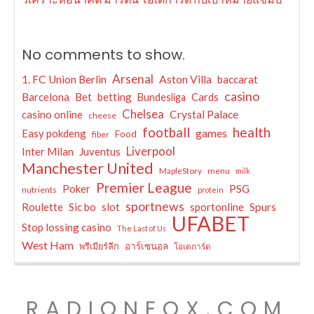
No comments to show.
Arsenal
1. FC Union Berlin
Aston Villa
baccarat
casino
Barcelona
Bet
betting
Cards
Bundesliga
Chelsea
casino online
Crystal Palace
cheese
health
football
games
Easy pokdeng
Food
fiber
Liverpool
Inter Milan
Juventus
Manchester United
MapleStory
menu
milk
Premier League
Poker
PSG
nutrients
protein
sportnews
Roulette
Sic bo
slot
sportonline
Spurs
UFABET
Stop lossing casino
The Last of Us
West Ham
อาร์เซนอล
พรีเมียร์ลีก
โอเดการ์ด
RADIONEOX.COM