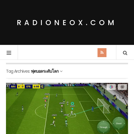
RADIONEOX.COM
Tag Archives:
ฟุตบอลระดับโลก