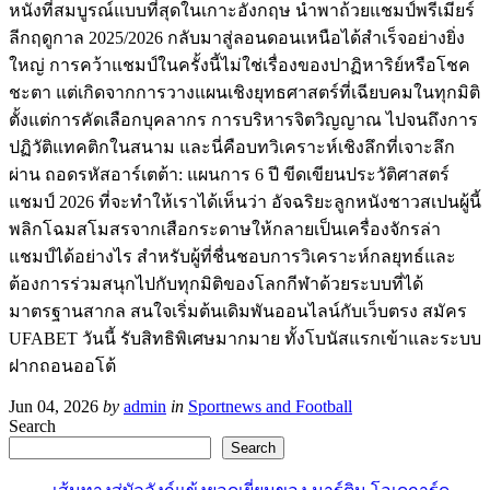
หนังที่สมบูรณ์แบบที่สุดในเกาะอังกฤษ นำพาถ้วยแชมป์พรีเมียร์
ลีกฤดูกาล 2025/2026 กลับมาสู่ลอนดอนเหนือได้สำเร็จอย่างยิ่ง
ใหญ่ การคว้าแชมป์ในครั้งนี้ไม่ใช่เรื่องของปาฏิหาริย์หรือโชค
ชะตา แต่เกิดจากการวางแผนเชิงยุทธศาสตร์ที่เฉียบคมในทุกมิติ
ตั้งแต่การคัดเลือกบุคลากร การบริหารจิตวิญญาณ ไปจนถึงการ
ปฏิวัติแทคติกในสนาม และนี่คือบทวิเคราะห์เชิงลึกที่เจาะลึก
ผ่าน ถอดรหัสอาร์เตต้า: แผนการ 6 ปี ขีดเขียนประวัติศาสตร์
แชมป์ 2026 ที่จะทำให้เราได้เห็นว่า อัจฉริยะลูกหนังชาวสเปนผู้นี้
พลิกโฉมสโมสรจากเสือกระดาษให้กลายเป็นเครื่องจักรล่า
แชมป์ได้อย่างไร สำหรับผู้ที่ชื่นชอบการวิเคราะห์กลยุทธ์และ
ต้องการร่วมสนุกไปกับทุกมิติของโลกกีฬาด้วยระบบที่ได้
มาตรฐานสากล สนใจเริ่มต้นเดิมพันออนไลน์กับเว็บตรง สมัคร
UFABET วันนี้ รับสิทธิพิเศษมากมาย ทั้งโบนัสแรกเข้าและระบบ
ฝากถอนออโต้
Jun 04, 2026
by
admin
in
Sportnews and Football
Search
Search