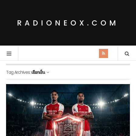
RADIONEOX.COM
Tag Archives:
เยือกเย็น