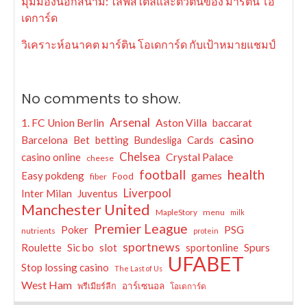
มุมมองนอกสนาม: ไลฟ์สไตล์และตัวตนของ มาร์ติน โอ
เดการ์ด
วิเคราะห์อนาคต มาร์ติน โอเดการ์ด กับเป้าหมายแชมป์
No comments to show.
Arsenal
1. FC Union Berlin
Aston Villa
baccarat
casino
Barcelona
Bet
betting
Cards
Bundesliga
Chelsea
casino online
Crystal Palace
cheese
health
football
games
Easy pokdeng
Food
fiber
Liverpool
Inter Milan
Juventus
Manchester United
MapleStory
menu
milk
Premier League
Poker
PSG
nutrients
protein
sportnews
Roulette
Sic bo
slot
sportonline
Spurs
UFABET
Stop lossing casino
The Last of Us
West Ham
อาร์เซนอล
พรีเมียร์ลีก
โอเดการ์ด