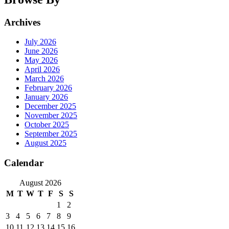
Archives
July 2026
June 2026
May 2026
April 2026
March 2026
February 2026
January 2026
December 2025
November 2025
October 2025
September 2025
August 2025
Calendar
August 2026
M
T
W
T
F
S
S
1
2
3
4
5
6
7
8
9
10
11
12
13
14
15
16