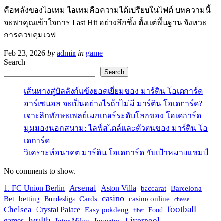
คือพลังของไอเทม ไอเทมคือความได้เปรียบในไฟต์ บทความนี้
จะพาคุณเข้าใจการ Last Hit อย่างลึกซึ้ง ตั้งแต่พื้นฐาน จังหวะ
การควบคุมเวฟ
Feb 23, 2026
by
admin
in
game
Search
Search
เส้นทางสู่บัลลังก์แข้งยอดเยี่ยมของ มาร์ติน โอเดการ์ด
อาร์เซนอล จะเป็นอย่างไรถ้าไม่มี มาร์ติน โอเดการ์ด?
เจาะลึกทักษะเพลย์เมกเกอร์ระดับโลกของ โอเดการ์ด
มุมมองนอกสนาม: ไลฟ์สไตล์และตัวตนของ มาร์ติน โอ
เดการ์ด
วิเคราะห์อนาคต มาร์ติน โอเดการ์ด กับเป้าหมายแชมป์
No comments to show.
Arsenal
1. FC Union Berlin
Aston Villa
baccarat
Barcelona
casino
Bet
betting
Bundesliga
Cards
casino online
cheese
football
Chelsea
Crystal Palace
Easy pokdeng
Food
fiber
health
Liverpool
games
Inter Milan
Juventus