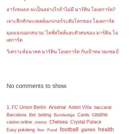
อาร์เซนอล จะเป็นอย่างไรถ้าไม่มี มาร์ติน โอเดการ์ด?
เจาะลึกทักษะเพลย์เมกเกอร์ระดับโลกของ โอเดการ์ด
มุมมองนอกสนาม: ไลฟ์สไตล์และตัวตนของ มาร์ติน โอ
เดการ์ด
วิเคราะห์อนาคต มาร์ติน โอเดการ์ด กับเป้าหมายแชมป์
No comments to show.
Arsenal
1. FC Union Berlin
Aston Villa
baccarat
casino
Barcelona
Bet
betting
Cards
Bundesliga
Chelsea
casino online
Crystal Palace
cheese
football
health
games
Easy pokdeng
Food
fiber