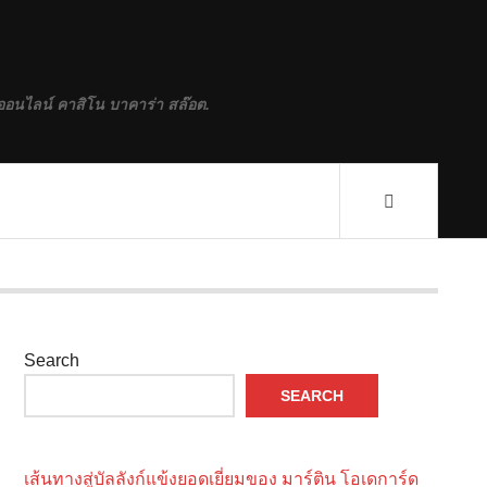
ออนไลน์ คาสิโน บาคาร่า สล๊อต.
Search
SEARCH
เส้นทางสู่บัลลังก์แข้งยอดเยี่ยมของ มาร์ติน โอเดการ์ด