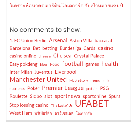
วิเคราะห์อนาคต มาร์ติน โอเดการ์ด กับเป้าหมายแชมป์
No comments to show.
Arsenal
1. FC Union Berlin
Aston Villa
baccarat
casino
Barcelona
Bet
betting
Cards
Bundesliga
Chelsea
casino online
Crystal Palace
cheese
health
football
games
Easy pokdeng
Food
fiber
Liverpool
Inter Milan
Juventus
Manchester United
MapleStory
menu
milk
Premier League
Poker
PSG
nutrients
protein
sportnews
Roulette
Sic bo
slot
sportonline
Spurs
UFABET
Stop lossing casino
The Last of Us
West Ham
อาร์เซนอล
พรีเมียร์ลีก
โอเดการ์ด